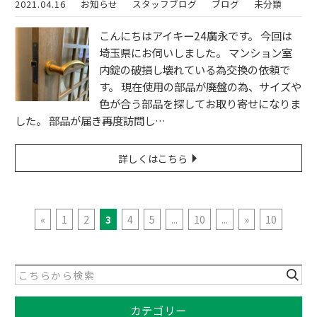
2021.04.16
お知らせ
スタッフブログ
ブログ
未分類
こんにちはアイキー24廣永です。 今回は
埼玉県にお伺いしました。 マンション室
内錠の破損し壊れている為交換の依頼で
す。 現在使用の部品が廃盤の為、サイズや
色が合う部品を探してお取り寄せになりま
した。 部品が届き再度訪問し…
詳しくはこちら
«
1
2
3
4
5
...
10
...
»
10
カテゴリー