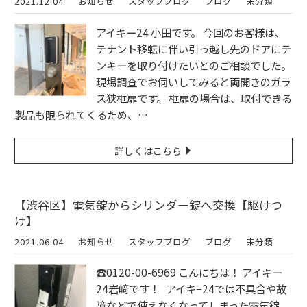
2021.12.04
お知らせ
スタッフブログ
ブログ
未分類
アイキー24 小田です。 今回のお客様は、
テナント移転に伴い引っ越し先のドアにテ
ンキーを取り付けたいとのご相談でした。
現場調査でお伺いしてみると両開きのガラ
ス狭框扉です。 框扉の場合は、取付できる
製品も限られてくるため、…
詳しくはこちら
【渋谷区】電気錠からシリンダー錠へ交換【駆けつ
け】
2021.06.04
お知らせ
スタッフブログ
ブログ
未分類
☎︎0120-00-6969 こんにちは！ アイキー
24岩﨑です！ アイキ−24では不具合や故
障などで使えなくなってしまった電気錠、