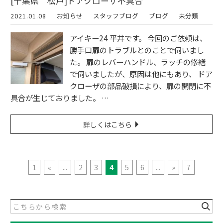
[千葉県 松戸]ドアクローザ不具合
2021.01.08
お知らせ
スタッフブログ
ブログ
未分類
アイキー24 平井です。 今回のご依頼は、
勝手口扉のトラブルとのことで伺いまし
た。 扉のレバーハンドル、ラッチの修繕
で伺いましたが、原因は他にもあり、 ドア
クローザの部品破損により、扉の開閉に不
具合が生じておりました。 …
詳しくはこちら
1
«
...
2
3
4
5
6
...
»
7