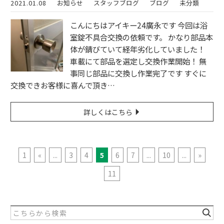
2021.01.08
お知らせ
スタッフブログ
ブログ
未分類
こんにちはアイキー24廣永です 今回は浴
室錠不具合交換の依頼です。 かなり部品本
体が錆びていて経年劣化していました！
車載にて部品を選定し交換作業開始！ 無
事同じ部品に交換し作業完了です すぐに
交換できお客様に喜んで頂き…
詳しくはこちら
1
«
...
3
4
5
6
7
...
10
...
»
11