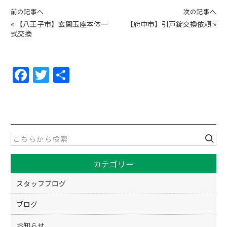
前の記事へ
次の記事へ
«
【八王子市】玄関玉座本体一
【府中市】引戸錠交換依頼
»
式交換
F
T
共
a
w
有
c
itt
e
er
b
o
カテゴリー
o
k
スタッフブログ
ブログ
お知らせ